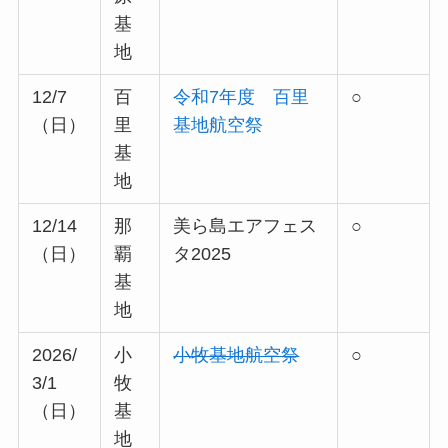
基
地
12/7
百
令和7年度 百里
○
（日）
里
基地航空祭
基
地
12/14
那
美ら島エアフェス
○
（日）
覇
タ2025
基
地
2026/
小
小牧基地航空祭
○
3/1
牧
（日）
基
地