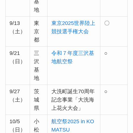
基
地
9/13
東
東京2025世界陸上
〇
（土）
京
競技選手権大会
都
9/21
三
令和７年度三沢基
○
（日）
沢
地航空祭
基
地
9/27
茨
大洗町誕生70周年
○
（土）
城
記念事業「大洗海
県
上花火大会」
10/5
小
航空祭2025 in KO
（日）
松
MATSU