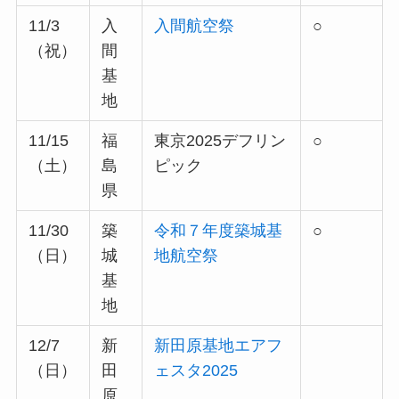
11/3
入
入間航空祭
○
（祝）
間
基
地
11/15
福
東京2025デフリン
○
（土）
島
ピック
県
11/30
築
令和７年度築城基
○
（日）
城
地航空祭
基
地
12/7
新
新田原基地エアフ
（日）
田
ェスタ2025
原