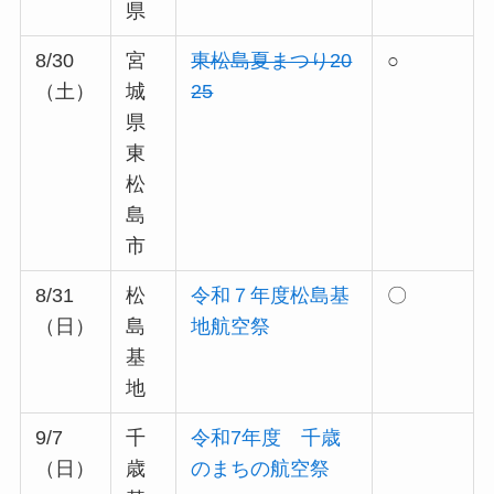
県
8/30
宮
東松島夏まつり20
○
（土）
城
25
県
東
松
島
市
8/31
松
令和７年度松島基
〇
（日）
島
地航空祭
基
地
9/7
千
令和7年度 千歳
（日）
歳
のまちの航空祭