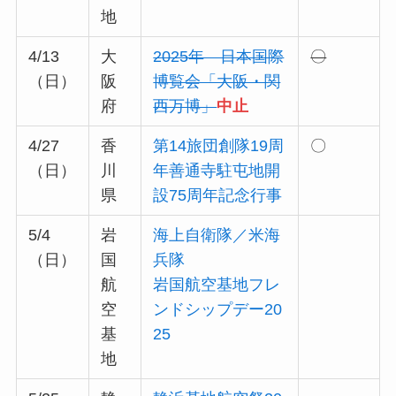
地
4/13
大
2025年 日本国際
〇
（日）
阪
博覧会「大阪・関
府
西万博」
中止
4/27
香
第14旅団創隊19周
〇
（日）
川
年善通寺駐屯地開
県
設75周年記念行事
5/4
岩
海上自衛隊／米海
（日）
国
兵隊
航
岩国航空基地フレ
空
ンドシップデー20
基
25
地