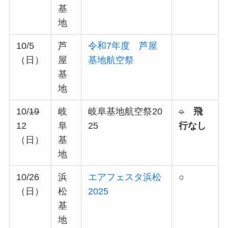
基
地
10/5
芦
令和7年度 芦屋
（日）
屋
基地航空祭
基
地
10/
19
岐
岐阜基地航空祭20
○
飛
12
阜
25
行なし
（日）
基
地
10/26
浜
エアフェスタ浜松
○
（日）
松
2025
基
地