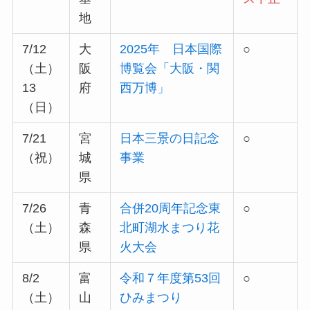
地
7/12
大
2025年 日本国際
○
（土）
阪
博覧会「大阪・関
13
府
西万博」
（日）
7/21
宮
日本三景の日記念
○
（祝）
城
事業
県
7/26
青
合併20周年記念東
○
（土）
森
北町湖水まつり花
県
火大会
8/2
富
令和７年度第53回
○
（土）
山
ひみまつり