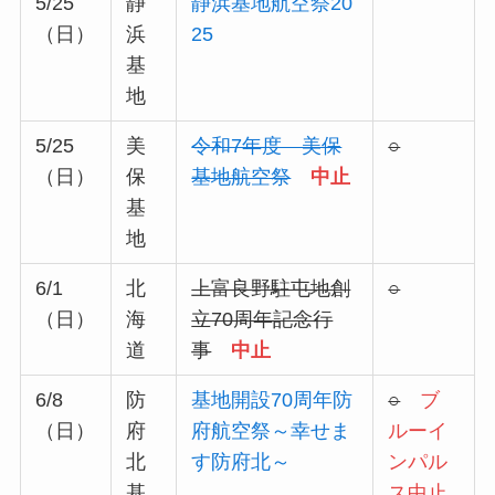
5/25
静
静浜基地航空祭20
（日）
浜
25
基
地
5/25
美
令和7年度 美保
○
（日）
保
基地航空祭
中止
基
地
6/1
北
上富良野駐屯地創
○
（日）
海
立70周年記念行
道
事
中止
6/8
防
基地開設70周年防
○
ブ
（日）
府
府航空祭～幸せま
ルーイ
北
す防府北～
ンパル
基
ス中止