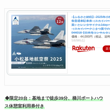
【ふるさと納税】 2025年
祭普通車駐車券（スカイパー
翼）とレンタサイクル1day
（スカイパークこまつ翼での
044018【日本海コンサルタ
価格：44,000円（税込、送料
5/8/9時点)
楽
◆限定20台：基地まで徒歩39分、梯川ボートハウ
ス休憩室利用券付き