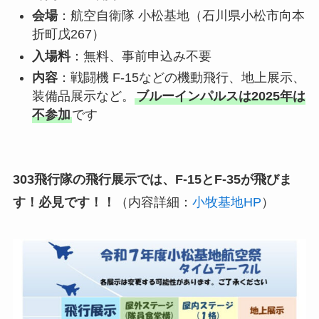
会場
：航空自衛隊 小松基地（石川県小松市向本
折町戊267）
入場料
：無料、事前申込み不要
内容
：戦闘機 F-15などの機動飛行、地上展示、
装備品展示など。
ブルーインパルスは2025年は
不参加
です
303飛行隊の飛行展示では、F-15とF-35が飛びま
す！必見です！！
（内容詳細：
小牧基地HP
）