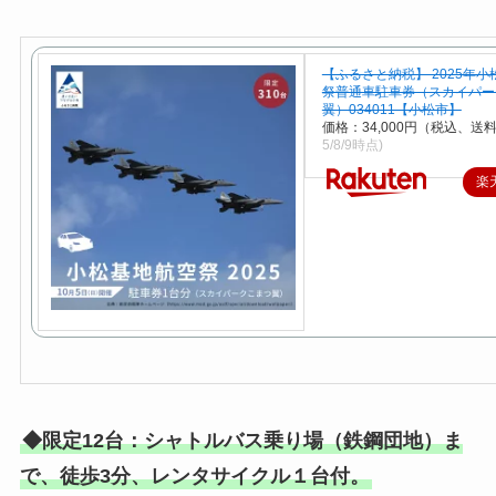
【ふるさと納税】 2025年
祭普通車駐車券（スカイパー
翼）034011【小松市】
価格：34,000円（税込、送料
5/8/9時点)
楽
◆限定12台：シャトルバス乗り場（鉄鋼団地）ま
で、徒歩3分、レンタサイクル１台付。