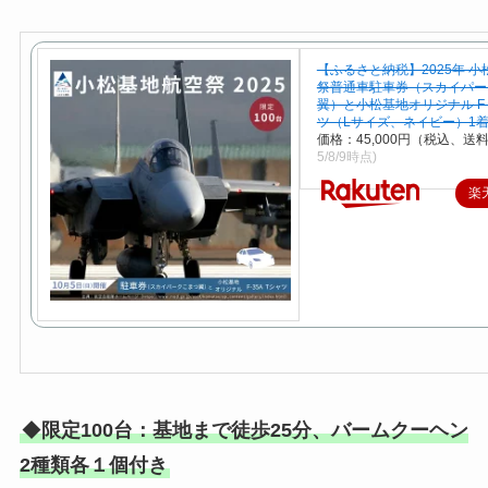
【ふるさと納税】2025年 
祭普通車駐車券（スカイパー
翼）と小松基地オリジナル F-3
ツ（Lサイズ、ネイビー）1着 0
価格：45,000円（税込、送料
5/8/9時点)
楽
◆
限定100台：基地まで徒歩25分、バームクーヘン
2種類各１個付き