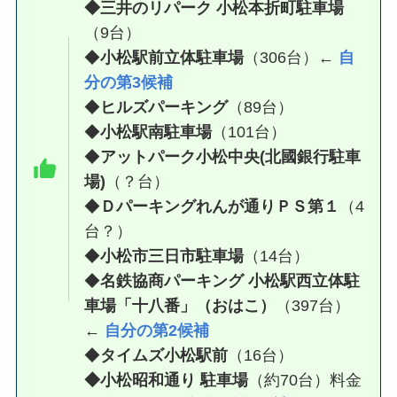
◆
三井のリパーク 小松本折町駐車場
（9台）
◆
小松駅前立体駐車場
（306台）
←
自
分の第3候補
◆
ヒルズパーキング
（89台）
◆
小松駅南駐車場
（101台）
◆
アットパーク小松中央(北國銀行駐車
場)
（？台）
◆
Ｄパーキングれんが通りＰＳ第１
（4
台？）
◆
小松市三日市駐車場
（14台）
◆
名鉄協商パーキング 小松駅西立体駐
車場「十八番」（おはこ）
（397台）
←
自分の第2候補
◆
タイムズ小松駅前
（16台）
◆
小松昭和通り 駐車場
（約70台）料金