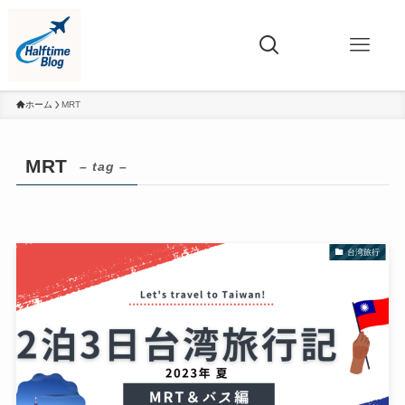
ホーム
MRT
MRT
– tag –
台湾旅行