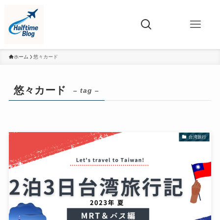
ホーム
悠々カード
悠々カード
– tag –
台湾旅行