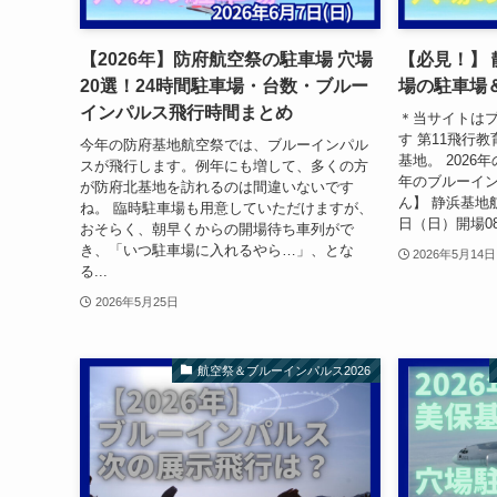
【2026年】防府航空祭の駐車場 穴場
【必見！】 
20選！24時間駐車場・台数・ブルー
場の駐車場
インパルス飛行時間まとめ
＊当サイトは
す 第11飛行
今年の防府基地航空祭では、ブルーインパル
基地。 2026
スが飛行します。例年にも増して、多くの方
年のブルーイ
が防府北基地を訪れるのは間違いないです
ん】 静浜基地航空
ね。 臨時駐車場も用意していただけますが、
日（日）開場08:
おそらく、朝早くからの開場待ち車列がで
き、「いつ駐車場に入れるやら…」、とな
2026年5月14日
る...
2026年5月25日
航空祭＆ブルーインパルス2026