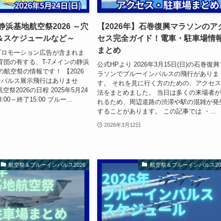
静浜基地航空祭2026 ～穴
【2026年】石巻復興マラソンのア
＆スケジュールなど～
セス完全ガイド！電車・駐車場情
まとめ
プロモーション広告が含まれま
教育団の有する、T-7メインの静浜
公式HPより 2026年3月15日(日)の石巻復
年の航空祭の情報です！ 【2026
ラソンでブルーインパルスの飛行がありま
ンパルス展示飛行はありませ
す。 それを見に行く方のための、アクセ
祭2026の日程 2025年5月24
法をまとめました。 当日は多くの来場者
00～終了15:00 ブルー...
れるため、周辺道路の渋滞や駅の混雑が発
することがあります。 この記事では ・...
2026年3月12日
航空祭＆ブルーインパルス2026
航空祭＆ブルーインパルス20