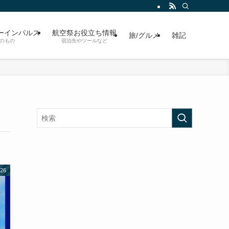
ーインパルス
航空祭お役立ち情報
旅/グルメ
雑記
のもの
宿泊先やツールなど
26