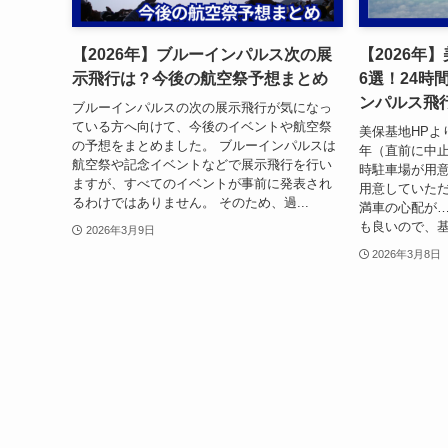
【2026年】ブルーインパルス次の展
【2026年
示飛行は？今後の航空祭予想まとめ
6選！24時
ンパルス飛
ブルーインパルスの次の展示飛行が気になっ
ている方へ向けて、今後のイベントや航空祭
美保基地HPよ
の予想をまとめました。 ブルーインパルスは
年（直前に中
航空祭や記念イベントなどで展示飛行を行い
時駐車場が用意
ますが、すべてのイベントが事前に発表され
用意していた
るわけではありません。 そのため、過...
満車の心配が…
も良いので、基
2026年3月9日
2026年3月8日