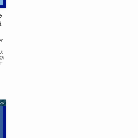
ク
報
興マ
ス方
が訪
生
26